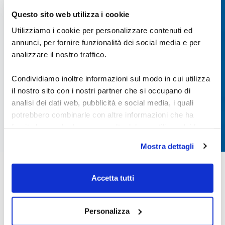
Questo sito web utilizza i cookie
Utilizziamo i cookie per personalizzare contenuti ed
annunci, per fornire funzionalità dei social media e per
*l'accesso gratuito alla piattaforma ha funzionalità limitate
analizzare il nostro traffico.
Condividiamo inoltre informazioni sul modo in cui utilizza
il nostro sito con i nostri partner che si occupano di
analisi dei dati web, pubblicità e social media, i quali
potrebbero combinarle con altre informazioni che ha
fornito loro o che hanno raccolto dal suo utilizzo dei loro
servizi.
Mostra dettagli
Alcune delle tue informazioni potrebbero essere inoltrate
Quando fai trading ci sono
e gestite da server di proprietà di Google situati al di fuori
Accetta tutti
tantissime variabili da tenere a
dell'Unione Europea.
mente per individuare l'occasione
giusta.
Personalizza