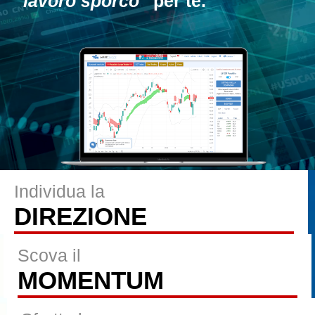
“lavoro sporco”
per te.
Individua la
DIREZIONE
Scova il
MOMENTUM