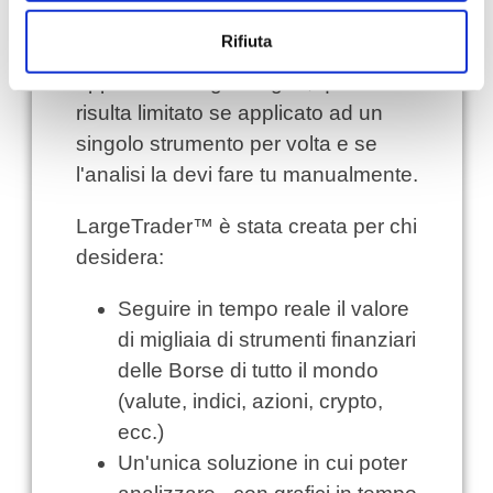
Ammesso che tu abbia trovato un
Rifiuta
metodo efficiente per individuare le
opportunità di guadagno, questo
risulta limitato se applicato ad un
singolo strumento per volta e se
l'analisi la devi fare tu manualmente.
LargeTrader™ è stata creata per chi
desidera:
Seguire in tempo reale il valore
di migliaia di strumenti finanziari
delle Borse di tutto il mondo
(valute, indici, azioni, crypto,
ecc.)
Un'unica soluzione in cui poter