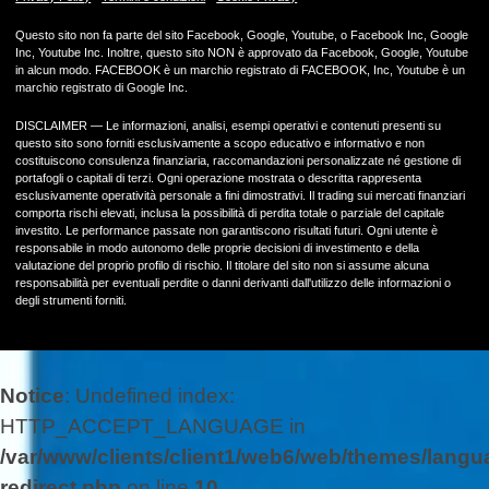
Questo sito non fa parte del sito Facebook, Google, Youtube, o Facebook Inc, Google
Inc, Youtube Inc. Inoltre, questo sito NON è approvato da Facebook, Google, Youtube
in alcun modo. FACEBOOK è un marchio registrato di FACEBOOK, Inc, Youtube è un
marchio registrato di Google Inc.
DISCLAIMER — Le informazioni, analisi, esempi operativi e contenuti presenti su
questo sito sono forniti esclusivamente a scopo educativo e informativo e non
costituiscono consulenza finanziaria, raccomandazioni personalizzate né gestione di
portafogli o capitali di terzi. Ogni operazione mostrata o descritta rappresenta
esclusivamente operatività personale a fini dimostrativi. Il trading sui mercati finanziari
comporta rischi elevati, inclusa la possibilità di perdita totale o parziale del capitale
investito. Le performance passate non garantiscono risultati futuri. Ogni utente è
responsabile in modo autonomo delle proprie decisioni di investimento e della
valutazione del proprio profilo di rischio. Il titolare del sito non si assume alcuna
responsabilità per eventuali perdite o danni derivanti dall'utilizzo delle informazioni o
degli strumenti forniti.
Notice
: Undefined index:
HTTP_ACCEPT_LANGUAGE in
/var/www/clients/client1/web6/web/themes/langu
redirect.php
on line
10